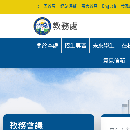
:::
回首頁
網站導覽
嘉大首頁
English
教務
關於本處
招生專區
未來學生
在
意見信箱
:::
教務會議
首頁
主