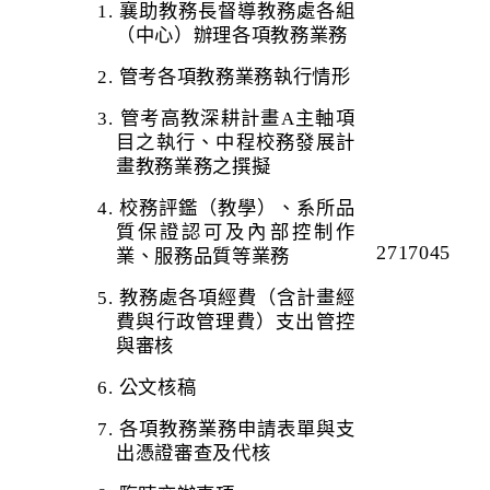
1.
襄助教務長督導教務處各組
（中心）辦理各項教務業務
2.
管考各項教務業務執行情形
3.
管考高教深耕計畫
A
主軸項
目之執行、中程校務發展計
畫教務業務之撰擬
4.
校務評鑑（教學）、系所品
質保證認可及內部控制作
2717045
業、服務品質等業務
5.
教務處各項經費（含計畫經
費與行政管理費）支出管控
與審核
6.
公文核稿
7.
各項教務業務申請表單與支
出憑證審查及代核