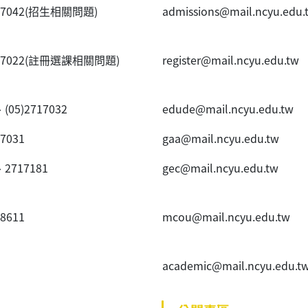
40~7042(招生相關問題)
admissions@mail.ncyu.edu.
20~7022(註冊選課相關問題)
register@mail.ncyu.edu.tw
、(05)2717032
edude@mail.ncyu.edu.tw
~7031
gaa@mail.ncyu.edu.tw
、2717181
gec@mail.ncyu.edu.tw
~8611
mcou@mail.ncyu.edu.tw
academic@mail.ncyu.edu.t