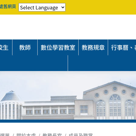
處舊網頁
校生
教師
數位學習教室
教務規章
行事曆、
選單
關於本處
教務長室
成員及職掌