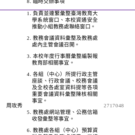
8.
臨時交辦事項
1.
負責並連繫彙整臺灣教育大
學系統窗口、本校資通安全
推動小組教務處聯絡窗口。
2.
教務會議資料彙整及教務處
處內主管會議召開。
3.
本校年度行事曆彙整編製報
教育部相關事宜。
4.
各組（中心）所提行政主管
座談、行政會議、校務會議
及全校各處室資料提等各項
重要會議資料彙整陳核相關
事宜。
周玫秀
2717048
5.
教務處網站管理、公務信箱
收發彙整等事宜。
6.
教務處各組（中心）預算資