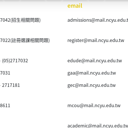
email
40~7042(招生相關問題)
admissions@mail.ncyu.edu.
20~7022(註冊選課相關問題)
register@mail.ncyu.edu.tw
、(05)2717032
edude@mail.ncyu.edu.tw
~7031
gaa@mail.ncyu.edu.tw
、2717181
gec@mail.ncyu.edu.tw
~8611
mcou@mail.ncyu.edu.tw
academic@mail.ncyu.edu.t