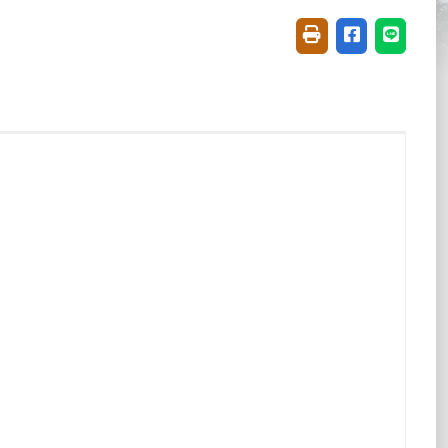
友善列印(開新視窗)
分享至臉書(開
分享至 L