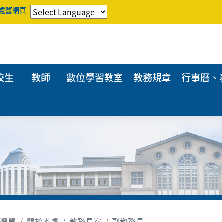
處舊網頁
校生
教師
數位學習教室
教務規章
行事曆、
選單
關於本處
教務長室
副教務長