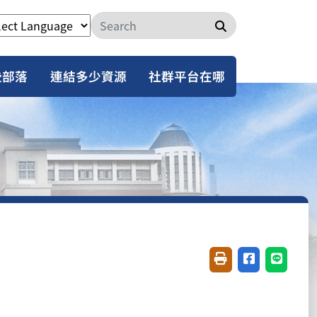
搜尋
些部落
連結多少資源
社群平台在哪
友善列印(開新視窗)
分享至臉書(開
分享至 L