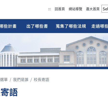
:::
回首頁
網站導覽
嘉大首頁
哪些計畫
出了哪些書
蒐集了哪些法規
走過哪
選單
我們是誰
校長寄語
長寄語