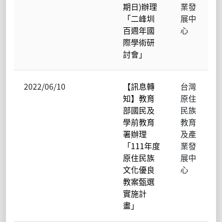
期日)辦理
業發
「二峰圳
展中
百週年國
心
際學術研
討會」
2022/06/10
【訊息轉
台灣
知】教育
原住
部國民及
民族
學前教育
教育
署辦理
及產
「111年度
業發
原住民族
展中
文化優良
心
教案甄選
實施計
畫」