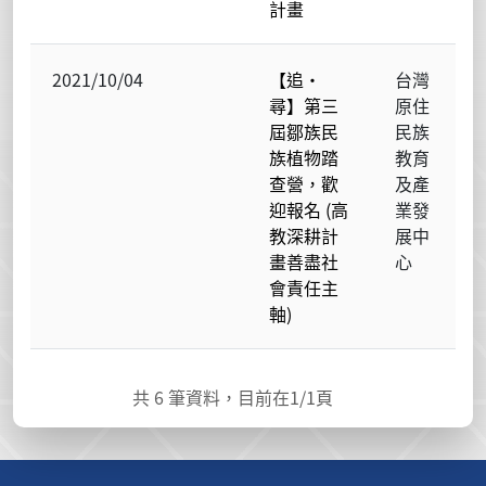
計畫
2021/10/04
【追・
台灣
尋】第三
原住
屆鄒族民
民族
族植物踏
教育
查營，歡
及產
迎報名 (高
業發
教深耕計
展中
畫善盡社
心
會責任主
軸)
共
6
筆資料，目前在
1
/1頁