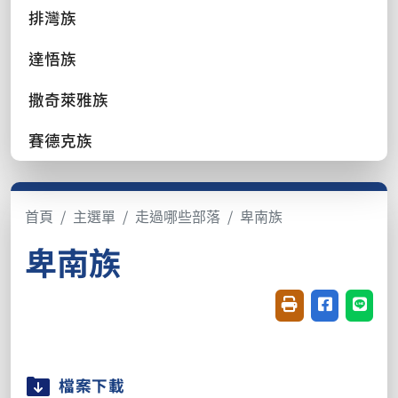
排灣族
達悟族
撒奇萊雅族
賽德克族
首頁
主選單
走過哪些部落
卑南族
卑南族
友善列印(開新視窗
分享至臉書(
分享至
檔案下載