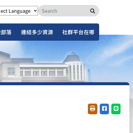
搜尋
些部落
連結多少資源
社群平台在哪
友善列印(開新視窗)
分享至臉書(開
分享至 L