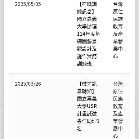
2025/05/05
【在職訓
台灣
練訊息】
原住
國立嘉義
民族
大學辦理
教育
114年度基
及產
礎園藝景
業發
觀設計及
展中
施作實務
心
訓練班
2025/03/26
【徵才訊
台灣
息轉知】
原住
國立嘉義
民族
大學USR
教育
計畫誠徵
及產
專任助理1
業發
名
展中
心