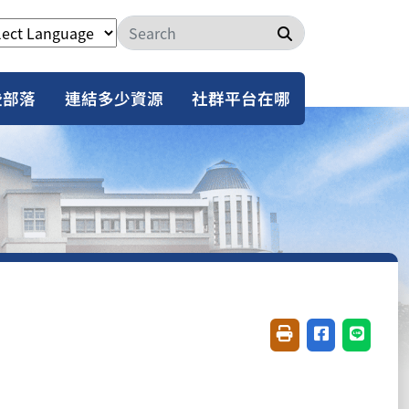
搜尋
些部落
連結多少資源
社群平台在哪
友善列印(開新視窗)
分享至臉書(開
分享至 L