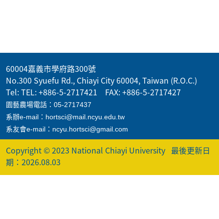
60004嘉義市學府路300號
No.300 Syuefu Rd., Chiayi City 60004, Taiwan (R.O.C.)
Tel: TEL: +886-5-2717421 FAX: +886-5-2717427
園藝農場電話：05-2717437
系辦e-mail：hortsci@mail.ncyu.edu.tw
系友會e-mail：ncyu.hortsci@gmail.com
Copyright © 2023 National Chiayi University
最後更新日
期：2026.08.03