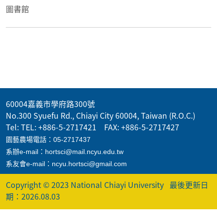
圖書館
60004嘉義市學府路300號
No.300 Syuefu Rd., Chiayi City 60004, Taiwan (R.O.C.)
Tel: TEL: +886-5-2717421 FAX: +886-5-2717427
園藝農場電話：05-2717437
系辦e-mail：hortsci@mail.ncyu.edu.tw
系友會e-mail：ncyu.hortsci@gmail.com
Copyright © 2023 National Chiayi University
最後更新日
期：2026.08.03