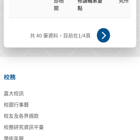
部相
修讀輔系要
究所
關
點
共
40
筆資料，目前在
1
/4頁
校務
嘉大校訊
校園行事曆
校友及各界捐款
校務研究資訊平臺
學術年報