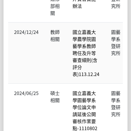
部相
辦法
究所
關
2024/12/24
教師
國立嘉義大
園藝
相關
學農學院園
學系
藝學系教師
暨研
聘任及升等
究所
審查細則(含
評分
表)113.12.24
2024/06/25
碩士
國立嘉義大
園藝
相關
學園藝學系
學系
學位論文申
暨研
請延後公開
究所
審核作業要
點-1110802