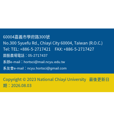
60004嘉義市學府路300號
No.300 Syuefu Rd., Chiayi City 60004, Taiwan (R.O.C.)
Tel: TEL: +886-5-2717421 FAX: +886-5-2717427
園藝農場電話：05-2717437
系辦e-mail：hortsci@mail.ncyu.edu.tw
系友會e-mail：ncyu.hortsci@gmail.com
Copyright © 2023 National Chiayi University
最後更新日
期：2026.08.03