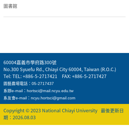
圖書館
60004嘉義市學府路300號
No.300 Syuefu Rd., Chiayi City 60004, Taiwan (R.O.C.)
Tel: TEL: +886-5-2717421 FAX: +886-5-2717427
園藝農場電話：05-2717437
系辦e-mail：hortsci@mail.ncyu.edu.tw
系友會e-mail：ncyu.hortsci@gmail.com
Copyright © 2023 National Chiayi University
最後更新日
期：2026.08.03