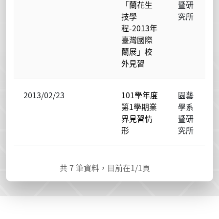
「蘭花生
暨研
技學
究所
程-2013年
臺灣國際
蘭展」校
外見習
2013/02/23
101學年度
園藝
第1學期業
學系
界見習情
暨研
形
究所
共
7
筆資料，目前在
1
/1頁