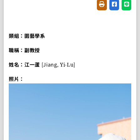
友善列印(開新視窗
分享至臉書(
分享至
類組：園藝學系
職稱：副教授
姓名：江一蘆
[Jiang
]
, Yi-Lu
照片：