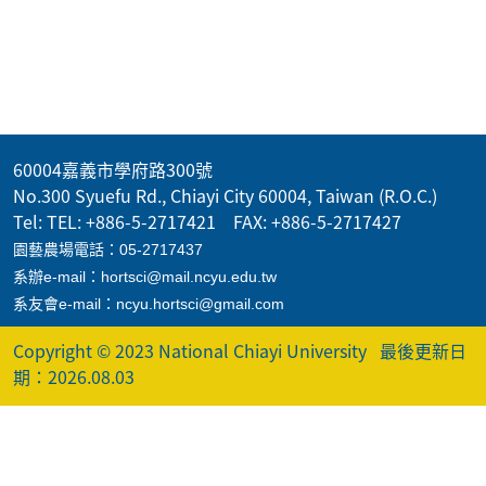
60004嘉義市學府路300號
No.300 Syuefu Rd., Chiayi City 60004, Taiwan (R.O.C.)
Tel: TEL: +886-5-2717421 FAX: +886-5-2717427
園藝農場電話：05-2717437
系辦e-mail：hortsci@mail.ncyu.edu.tw
系友會e-mail：ncyu.hortsci@gmail.com
Copyright © 2023 National Chiayi University
最後更新日
期：2026.08.03