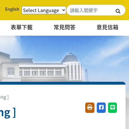
頁
English
搜
表單下載
常見問答
意見信箱
ng ]
g ]
友善列印(開新視窗)
分享至臉書(開
分享至 L