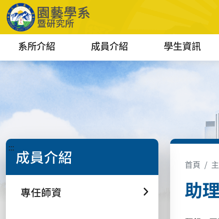
系所介紹
成員介紹
學生資訊
:::
成員介紹
首頁
主
助理教
專任師資