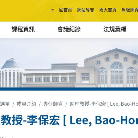
:::
回首頁
網站導覽
嘉大首頁
舊版網
課程資訊
會議紀錄
法規彙編
選單
成員介紹
專任師資
助理教授-李保宏 [ Lee, Bao-Ho
授-李保宏 [ Lee, Bao-Hon