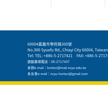
:::
60004嘉義市學府路300號
No.300 Syuefu Rd., Chiayi City 60004, Taiwan 
Tel: TEL: +886-5-2717421 FAX: +886-5-2717
園藝農場電話：05-2717437
系辦e-mail：hortsci@mail.ncyu.edu.tw
系友會e-mail：ncyu.hortsci@gmail.com