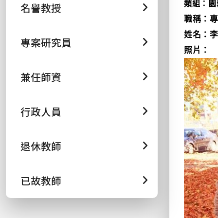
類組：園
名譽教授
職稱：
姓名：
專案研究員
照片：
兼任師資
行政人員
退休教師
已故教師