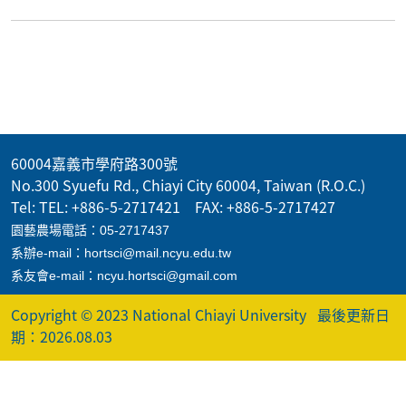
60004嘉義市學府路300號
No.300 Syuefu Rd., Chiayi City 60004, Taiwan (R.O.C.)
Tel: TEL: +886-5-2717421 FAX: +886-5-2717427
園藝農場電話：05-2717437
系辦e-mail：hortsci@mail.ncyu.edu.tw
系友會e-mail：ncyu.hortsci@gmail.com
Copyright © 2023 National Chiayi University
最後更新日
期：2026.08.03