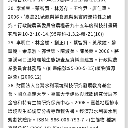
30. 李堂察、蔡智賢、林芳存、王怡尹、唐佳惠。
2006。'臺農21號鳳梨鮮食鳳梨果實貯運特性之研
究。行政院農業委員會農糧署九十五年度科技計畫研
究報告10-2~10-14.(95農科-1.3.2-糧-Z1(10))
29. 李明仁、林金樹、劉正川、蔡智賢、黃啟鐘、蘇
耀期、余章游、郭世榮、陳淑美、陳美鈴。2006。將
軍溪河口溼地環境生態調查及資料庫建置。行政院農
業委員會林務局。(計畫編號:95-00-5-15)(植物資源
調查) (2006.12)
28. 財團法人台灣水利環境科技研究發展教育基金
會、國立嘉義大學、臺彎大學建築與城鄉研究發展基
金會和特有生物研究保育中心。2006。嘉義地區排水
環境與生態調查分析專題報告書。經濟部水利署水利
規劃試驗所。ISBN: 986-006-793-7。(生態物 種調
查與分析) (2006.10) (Environmental and