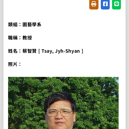
友善列印(開新視窗
分享至臉書(
分享至
類組：園藝學系
職稱：教授
姓名：蔡智賢 [ Tsay, Jyh-Shyan ]
照片：