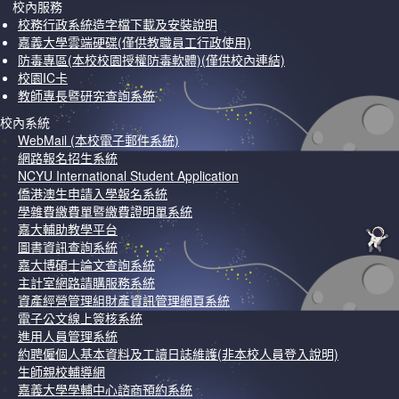
校內服務
校務行政系統造字檔下載及安裝說明
嘉義大學雲端硬碟(僅供教職員工行政使用)
防毒專區(本校校園授權防毒軟體)(僅供校內連結)
校園IC卡
教師專長暨研究查詢系統
校內系統
WebMail (本校電子郵件系統)
網路報名招生系統
NCYU International Student Application
僑港澳生申請入學報名系統
學雜費繳費單暨繳費證明單系統
嘉大輔助教學平台
圖書資訊查詢系統
嘉大博碩士論文查詢系統
主計室網路請購服務系統
資產經營管理組財產資訊管理網頁系統
電子公文線上簽核系統
進用人員管理系統
約聘僱個人基本資料及工讀日誌維護(非本校人員登入說明)
生師親校輔導網
嘉義大學學輔中心諮商預約系統