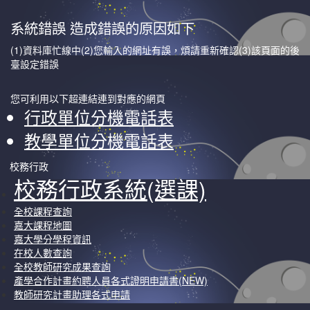
系統錯誤 造成錯誤的原因如下
(1)資料庫忙線中(2)您輸入的網址有誤，煩請重新確認(3)該頁面的後
臺設定錯誤
您可利用以下超連結連到對應的網頁
行政單位分機電話表
教學單位分機電話表
校務行政
校務行政系統(選課)
全校課程查詢
嘉大課程地圖
嘉大學分學程資訊
在校人數查詢
全校教師研究成果查詢
產學合作計畫約聘人員各式證明申請書(NEW)
教師研究計畫助理各式申請