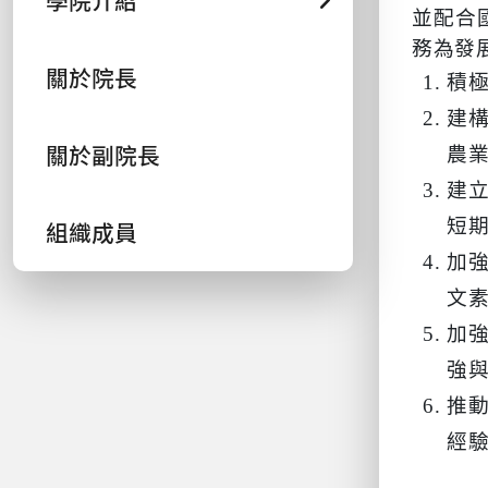
學院介紹
並配合
務為發
關於院長
積
建
關於副院長
農
建
短
組織成員
加
文
加
強
推
經