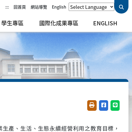
:::
回首頁
網站導覽
English
學生專區
國際化成果專區
ENGLISH
友善列印(開新視窗)
分享至臉書(開
分享至 L
業生產、生活、生態永續經營利用之教育目標，