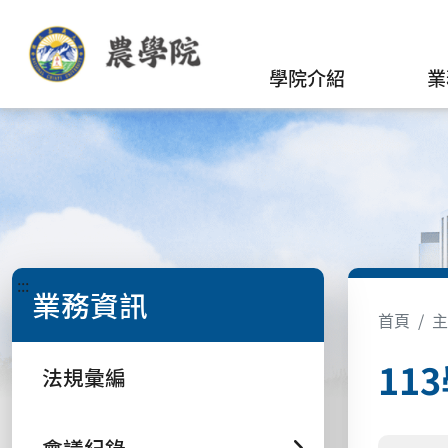
學院介紹
業
:::
業務資訊
首頁
主
11
法規彙編