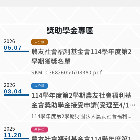
獎助學金專區
2026
未分類
05.07
農友社會福利基金會114學年度第2
學期獲獎名單
SKM_C36826050708380.pdf
2026
未分類
03.04
114學年度第2學期農友社會福利基
金會獎助學金接受申請(受理至4/13
止)
114學年度第2學期財團法人農友社會福利基金會獎助學金即日起受理申請，最遲請於4/13(一)備妥相關文件到學院辦公室辦理(逾時不候)。 申請人資格條件:僅限本國籍，並就讀與農作物相關科系在學學生(大學部或研究所)可申請，清寒家庭子女優先。 獎助金金額:每人1萬元及獎狀1紙。 申請文件: (1)(必)114年度第1學期成績單正本含排名(請向教務處申請，各科成績不得低於70分)。 (2)(必)師長或農業學術先進推薦函1份(請簡述申請人成績以外之研究.學習及處世情形)。 (3)(必)撰寫500~1000字心得(主題為就讀農業科系的感想及對未來農業發ˊ展的看法)。 (4)(選)清寒證明(中低收入戶證明)。 農友獎助學金
2025
未分類
11.28
農友社會福利基金會114學年度第1