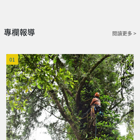
蘇柔蓁同學（指導老師：何一正） 劉炘樺同學（指導老
師：施寅澤） 景觀系 陳瀞同學（指導老師：陳佩君） 鄭
宸宜同學（指導老師：江彥政） 賴韻心同學（指導老師：
黃柔嫚） 植醫系 施品齊同學（指導老師：林明瑩）
專欄報導
閱讀更多 >
01