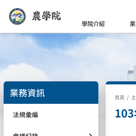
學院介紹
業
:::
業務資訊
首頁
主
10
法規彙編