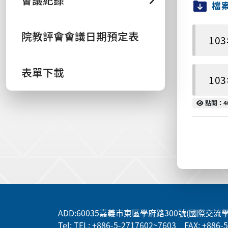
會議紀錄
檔
院教評會會議日期預定表
10
表單下載
10
點閱
點閱：4
:::
ADD
:60035嘉義市東區學府路300號(國際交流
Tel: TEL: +886-5-2717602~7603 FAX: +886-