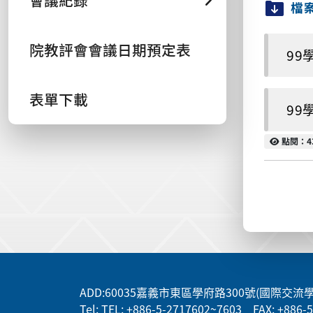
會議紀錄
檔
院教評會會議日期預定表
99
表單下載
99
點閱
點閱：4
:::
ADD
:60035嘉義市東區學府路300號(國際交流
Tel: TEL: +886-5-2717602~7603 FAX: +886-