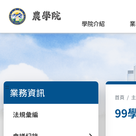
學院介紹
業
:::
業務資訊
首頁
主
99
法規彙編