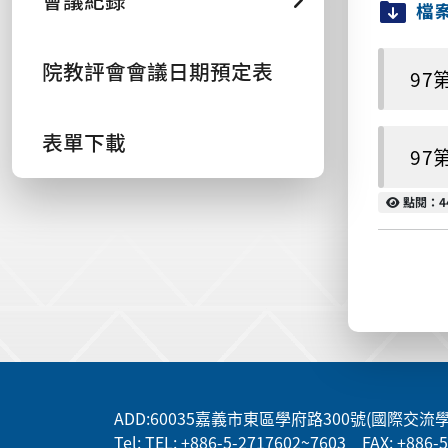
會議紀錄
檔
院教評會會議日期預定表
97
表單下載
97
點閱
點閱：4
:::
ADD
:60035嘉義市東區學府路300號(國際交流
Tel: TEL: +886-5-2717602~7603 FAX: +886-