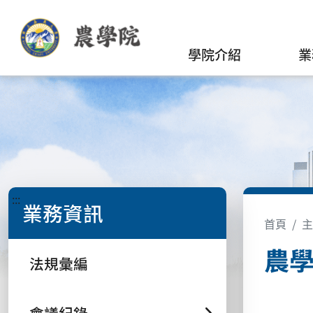
學院介紹
業
:::
業務資訊
首頁
主
農學
法規彙編