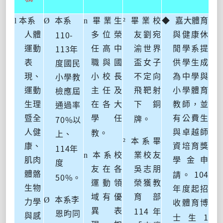
l
本系
Ø
本系
n
畢業生
²
畢業校
◆
嘉大體育
110-
人體
多位榮
友劉宛
與健康休
113
運動
任高中
渝世界
閒學系提
年
表
職與國
盃女子
供學生成
度國民
現、
小校長
不定向
為中學與
小學教
運動
主任及
飛靶射
小學體育
檢應屆
生理
在各大
下銅
教師，並
通過
率
70%
暨全
學任
有公費生
牌。
以
人健
與卓越師
教。
上
、
²
本系畢
康、
資培育獎
114
年
n
本系校
業校友
肌肉
學金申
度
友在各
吳志朋
104
體骼
請。
50%
。
運動領
榮獲教
生物
年度起招
域有優
育部
Ø
本系李
力學
收體育博
114
異表
年
恩昀同
1
與感
士生