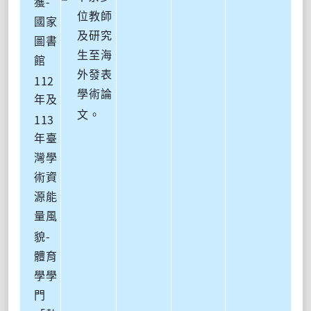
-
獲
位教師
國家
及研究
圖書
生至海
館
外發表
112
學術論
年及
文。
113
年臺
灣學
術資
源能
量風
-
貌
體育
學學
門