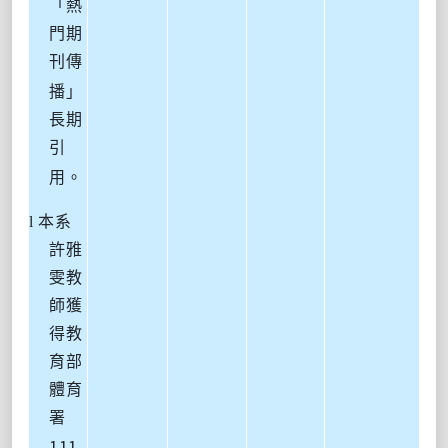
「熱
門期
刊傳
播」
長期
引
用。
l
本系
許雅
雯教
師獲
得教
育部
體育
署
111