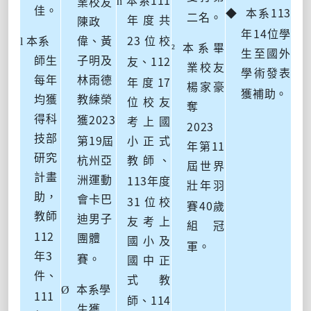
n
本系
業校友
113
佳。
◆
本系
二名。
年度共
陳政
14
年
位學
23
l
本系
偉、黃
位校
²
本系畢
生至國外
112
師生
子明及
友、
業校友
學術發表
17
每年
林雨德
年度
楊家豪
獲補助。
均獲
教練榮
位校友
奪
2023
得科
獲
考上國
2023
19
技部
第
屆
小正式
11
年第
研究
杭州亞
教師、
屆世界
計畫
113
洲運動
年度
壯年羽
助，
31
會卡巴
位校
40
賽
歲
教師
迪男子
友考上
組冠
112
團體
國小及
軍。
3
年
賽。
國中正
件、
式教
Ø
本系學
111
114
師、
生獲