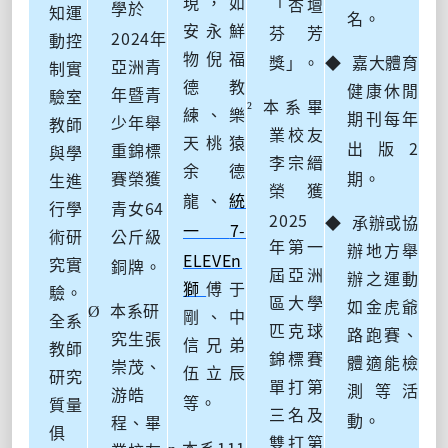
現，如
「杏壇
學於
知運
名。
安永鮮
芬芳
2024
年
動控
物倪福
獎」。
◆
嘉大體育
亞洲青
制實
德教
健康休閒
年暨青
驗室
²
本系畢
練、樂
期刊每年
少年舉
教師
業校友
天桃猿
2
出版
重錦標
與學
李宗縉
余德
賽榮獲
期。
生進
榮獲
龍、
統
64
行學
青女
2025
◆
承辦或協
7-
一
術研
公斤級
年第一
辦地方舉
ELEVEn
究實
銅牌。
屆亞洲
辦之運動
獅
傅于
驗。
區大學
如金虎爺
Ø
本系研
剛、中
全系
匹克球
路跑賽、
究生張
信兄弟
教師
錦標賽
體適能檢
崇茂、
伍立辰
研究
單打第
測等活
游皓
等。
質量
三名及
動。
程、畢
俱
雙打第
111