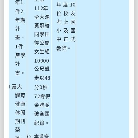
1
年
10
年度
112
年
2
件
位校友
全大運
年期
考上國
黃冠綾
計
小及國
同學田
畫、
中正式
徑公開
1
件
教師。
女生組
產學
10000
計
公尺競
畫。
48
走以
0
l
嘉大
分
秒
72
體育
奪得
健康
金牌並
休閒
破全國
期刊
紀錄。
榮
Ø
本系多