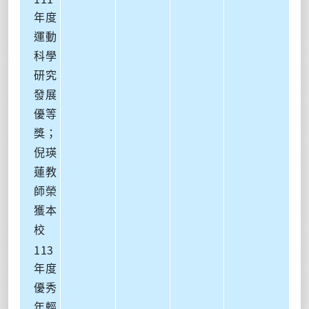
年度
運動
科學
研究
發展
優等
獎；
倪瑛
蓮教
師榮
獲本
校
113
年度
優秀
年輕