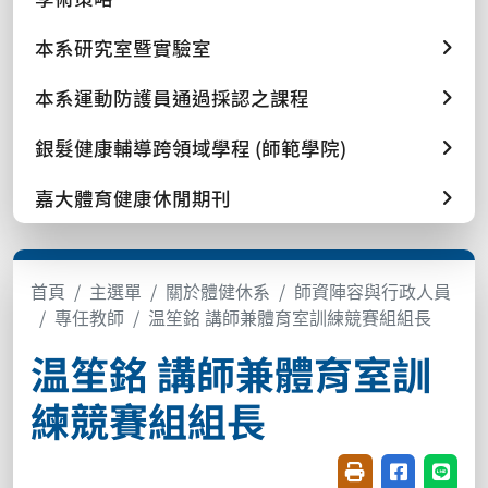
本系研究室暨實驗室
本系運動防護員通過採認之課程
銀髮健康輔導跨領域學程 (師範學院)
嘉大體育健康休閒期刊
首頁
主選單
關於體健休系
師資陣容與行政人員
專任教師
温笙銘 講師兼體育室訓練競賽組組長
温笙銘 講師兼體育室訓
練競賽組組長
友善列印(開新視窗
分享至臉書(
分享至