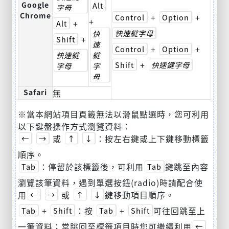
Google
Alt
字母
Chrome
+
+
Control
Option
+
+
Alt
快速鍵字母
快
+
Shift
速
+
+
Control
Option
快速鍵
鍵
+
Shift
快速鍵字母
字母
字
母
Safari
無
※當本網站項目頁籤無法以滑鼠點選時，您可利用
以下鍵盤操作方式瀏覽資料：
或
：按左右鍵或上下鍵移動標籤
←
→
↑
↓
順序。
：停留於該標籤後，可利用
鍵跳至內容
Tab
Tab
瀏覽該筆資料，遇到單選按鈕(radio)時請配合使
用
或
鍵移動項目順序。
←
→
↑
↓
+
：按
+
可往回跳至上
Tab
Shift
Tab
Shift
一筆資料；當跳回至標籤項目時您可繼續利用
←