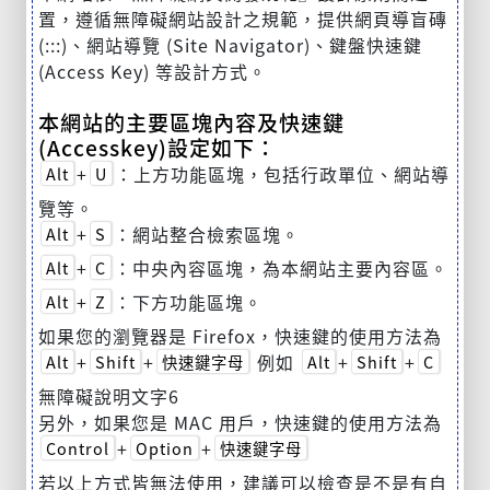
置，遵循無障礙網站設計之規範，提供網頁導盲磚
(:::)、網站導覽 (Site Navigator)、鍵盤快速鍵
(Access Key) 等設計方式。
本網站的主要區塊內容及快速鍵
(Accesskey)設定如下：
+
：上方功能區塊，包括行政單位、網站導
Alt
U
覽等。
+
：網站整合檢索區塊。
Alt
S
+
：中央內容區塊，為本網站主要內容區。
Alt
C
+
：下方功能區塊。
Alt
Z
如果您的瀏覽器是 Firefox，快速鍵的使用方法為
+
+
例如
+
+
Alt
Shift
快速鍵字母
Alt
Shift
C
無障礙說明文字6
另外，如果您是 MAC 用戶，快速鍵的使用方法為
+
+
Control
Option
快速鍵字母
若以上方式皆無法使用，建議可以檢查是不是有自