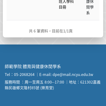
班入學科
康休
目冊
閒學
系
共
6
筆資料，目前在
1
/1頁
師範學院 體育與健康休閒學系
Tel：05-2068264 ｜E-mail: dpe@mail.ncyu.edu.tw
服務時間 ：周一至周五 8:00--17:00 ｜地址：621302嘉義
縣民雄鄉文隆村85號 (樂育堂)