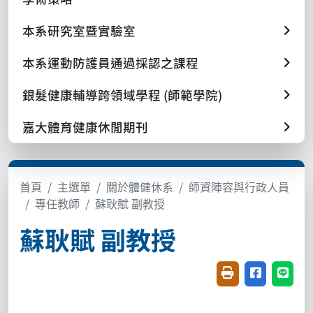
本系研究室暨實驗室
本系運動防護員通過採認之課程
銀髮健康輔導跨領域學程 (師範學院)
嘉大體育健康休閒期刊
首頁
主選單
關於體健休系
師資陣容與行政人員
專任教師
蘇耿賦 副教授
蘇耿賦 副教授
友善列印(開新視窗
分享至臉書(
分享至