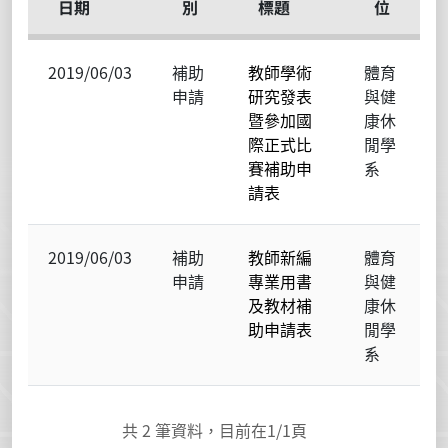
日期
別
標題
位
2019/06/03
補助
教師學術
體育
申請
研究發表
與健
暨參加國
康休
際正式比
閒學
賽補助申
系
請表
2019/06/03
補助
教師新編
體育
申請
專業用書
與健
及教材補
康休
助申請表
閒學
系
共
2
筆資料，目前在
1
/1頁