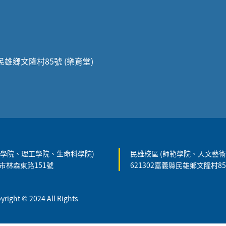
縣民雄鄉文隆村85號 (樂育堂)
農學院、理工學院、生命科學院)
民雄校區 (師範學院、人文藝術
義市林森東路151號
621302嘉義縣民雄鄉文隆村8
t © 2024 All Rights