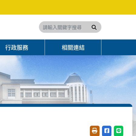
搜尋
行政服務
相關連結
友善列印(開新視窗)
分享至臉書(開
分享至 L