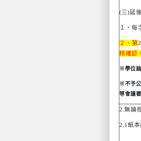
(
三
)
延
１、每
２、第
核確認
※學位
※不予
等會議
2.
無論
2.1
紙本