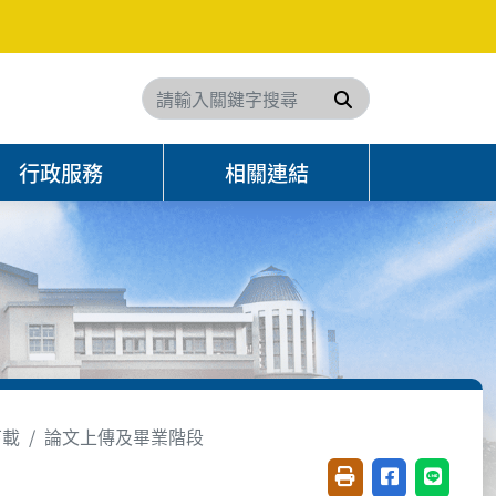
搜尋
行政服務
相關連結
下載
論文上傳及畢業階段
友善列印(開新視窗)
分享至臉書(開
分享至 L