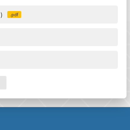
)
.pdf