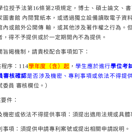
學位授予法第
16
條第
2
項規定，博士、碩士論文、書
家圖書館
內閱覽紙本，或透過獨立設備讀取電子資
館內或館外公開傳
輸，或其他涉及著作權之行為。
者，得不予提供或於一定期間內不為提供。
關旨揭機制，請貴校配合事項如下：
核程序：
114
學年度（含）起
，
學生應於進行
學位考
員審核確認
是否涉及機密、專利事項或依法不得提
試委員
審核欄位。）
核要件：
及機密或依法不得提供事項：須提出適用法規或具體
利事項：須提供申請專利案號或提出相關申請說明。