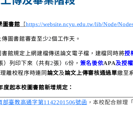
學圖書館
【
https://website.ncyu.edu.tw/lib/Node/Nod
上傳圖書館審查至少
2
個工作天。
圖書館規定上網建檔傳送論文電子檔，建檔同時將
授
張）列印下來（共有
2
張）
6
份，
簽名後依
APA
及授
辦理離校程序時連同
論文
及
論文上傳審核通過單
繳至
年度起本校圖書館新增規定：
育部臺教高通字第
1142201506
號函
，本校配合辦理