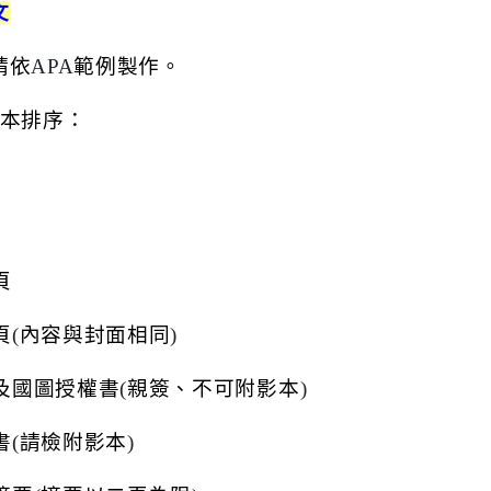
文
請依
APA
範例製作。
本排序：
頁
頁
(
內容與封面相同
)
及國圖授權書
(
親簽、不可附影本
)
書
(
請檢附影本
)