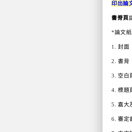
印出論
書脊頁
*
論文紙
1.
封面
2.
書背
3.
空白
4.
標題
5.
嘉大
6.
審定