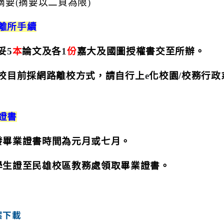
摘要
(
摘要以二頁為限
)
離所手續
妥
5
本
論文及各
1
份
嘉大及國圖授權書交至所辦。
校目前採網路離校方式，請自行上
e
化校園
/
校務行政
證書
發畢業證書時間為元月或七月。
學生證至民雄校區教務處領取畢業證書。
案下載