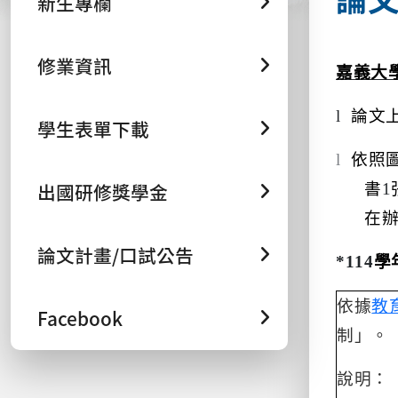
新生專欄
修業資訊
嘉義大
l
論文
學生表單下載
l
依照
出國研修獎學金
書
1
在
論文計畫/口試公告
*114
學
依據
教
Facebook
制」。
說明：