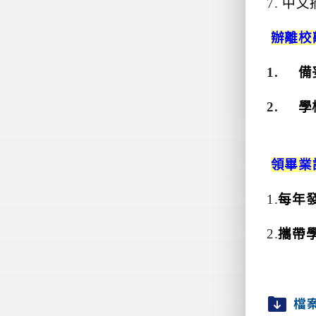
7.
中文
辦離校
1.
備
2.
學
領畢業
1
.
每年
2
.
攜帶
檔