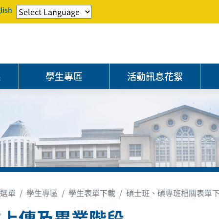
lish
系
學生專區
活動訊息花絮
選單
學生專區
學生表單下載
碩士班、碩專班相關表單
文上傳及畢業階段