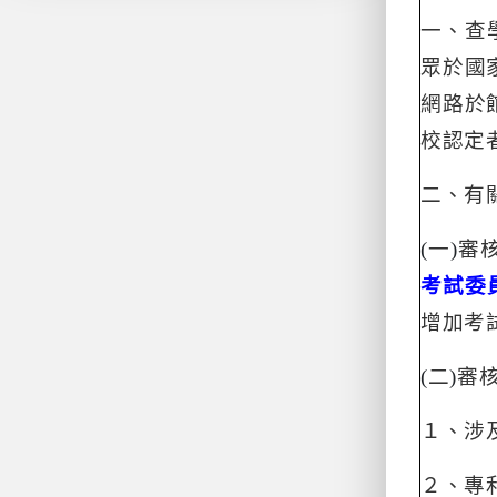
一、查
眾於國
網路於
校認定
二、有
(
一
)
審
考試委
增加考
(
二
)
審
１、涉
２、專