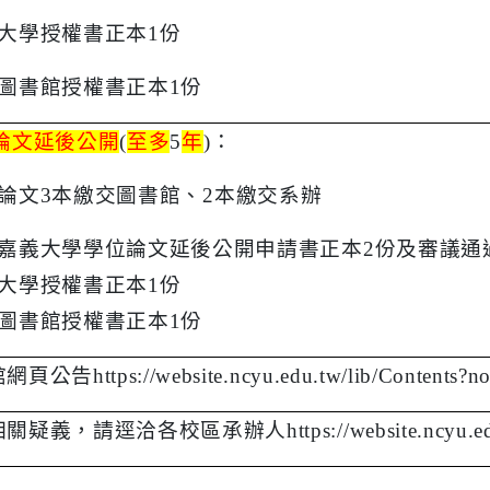
大學授權書正本
1
份
圖書館授權書正本
1
份
論文延後公開
(
至多
5
年
)
：
論文
3
本繳交圖書館、
2
本繳交系辦
嘉義大學學位論文延後公開申請書正本
2
份及審議通
大學授權書正本
1
份
圖書館授權書正本
1
份
館網頁公告
https://website.ncyu.edu.tw/lib/Contents?
相關疑義，請逕洽各校區承辦人
https://website.ncyu.