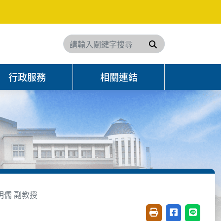
搜尋
行政服務
相關連結
明儒 副教授
友善列印(開新視窗)
分享至臉書(開
分享至 L