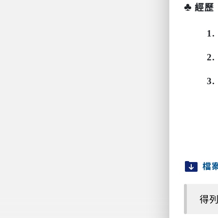
♣
經歷
1.
2.
3.
檔
得列