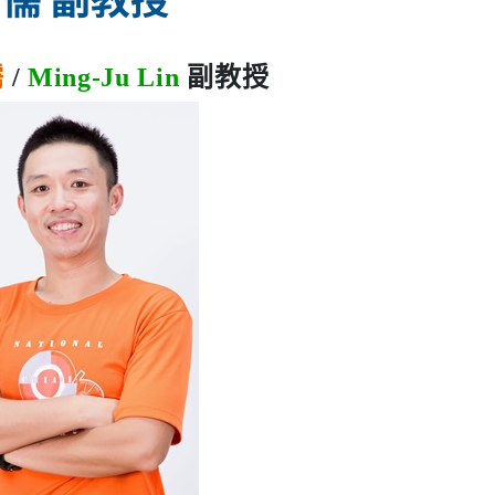
儒
/
Ming-Ju Lin
副教授