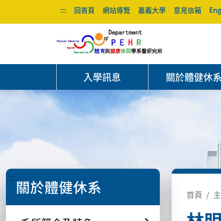
:::
回首頁
網站導覽
嘉義大學
意見信箱
Eng
入學訊息
關於體健休
:::
關於體健休系
首頁
主
林明