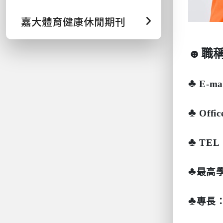
嘉大體育健康休閒期刊
☻
職
♣
E-ma
♣
Offic
♣
TEL
♣
最高
♣
專長