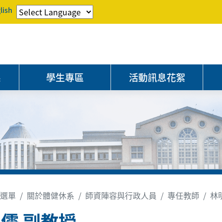
lish
系
學生專區
活動訊息花絮
選單
關於體健休系
師資陣容與行政人員
專任教師
林
儒 副教授