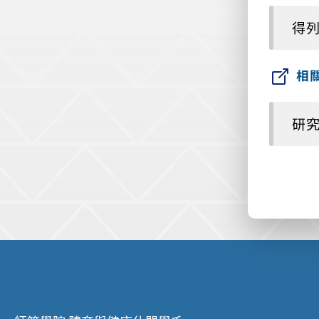
得列
相
研
:::