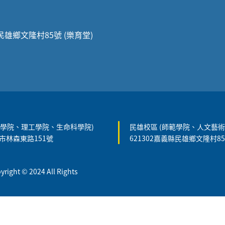
縣民雄鄉文隆村85號 (樂育堂)
農學院、理工學院、生命科學院)
民雄校區 (師範學院、人文藝術
義市林森東路151號
621302嘉義縣民雄鄉文隆村8
t © 2024 All Rights