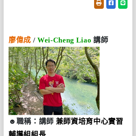
友善列印(開新視窗
分享至臉書(
分享至
廖偉成
/
Wei-Cheng Liao
講師
☻
職稱：講師
兼師資培育中心實習
輔導組組長