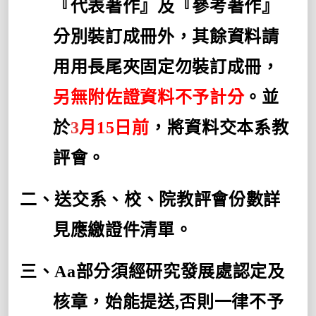
『代表著作』及『參考著作』
分別裝訂成冊外，其餘資料請
用用長尾夾固定勿裝訂成冊，
另無附佐證資料不予計分
。並
於
3
月
15
日前
，將資料交本系教
評會。
二、送交系、校、院教評會份數詳
見應繳證件清單。
三、
Aa
部分須經研究發展處認定及
核章，始能提送
,
否則一律不予