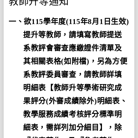
教師升等通知
一、欲
115
學年度
(115
年
8
月
1
日生效
)
提升等教師，請填寫教師提送
系教評會審查應繳證件清單及
其相關表格
(
如附檔
)
，另為方便
系教評委員審查，請教師詳填
明細表【教師升等學術研究成
果評分
(
外審成績除外
)
明細表、
教學服務成績考核評分標準明
細表，需詳列加分細目】，除