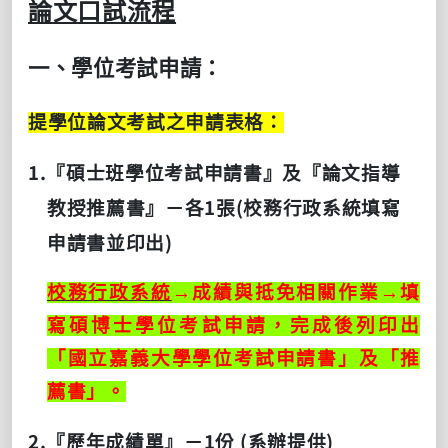
論文口試流程
一、學位考試申請：
提學位論文考試之申請表格：
1.
『碩士班學位考試申請書』及『論文指導
1
(
教授推薦書』－各
張
校務行政系統填寫
)
申請書並印出
校務行政系統
→成績與抵免相關作業→填
寫碩博士學位考試申請，完成後列印出
「國立嘉義大學學位考試申請書」及「推
薦書」。
2.
1
(
)
『歷年成績單』－
份
系辦提供