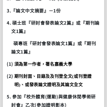
3.
1
『論文中文摘要』－
份
4.
2
碩士班『研討會發表論文
篇』或『期刊論
1
文
篇』
1
碩專班『研討會發表論文
篇』或『期刊
1
論文
篇』
(1)
須為第一作者，署名嘉義大學
(2)
期刊封面、目錄及及刊登全文
(
或刊登證
明
)
、或發表論文證明及其論文全文
5.
(
)
參加『校外體育
運動
與健康休閒學術研
(
)
討會』乙次
參加證明影本