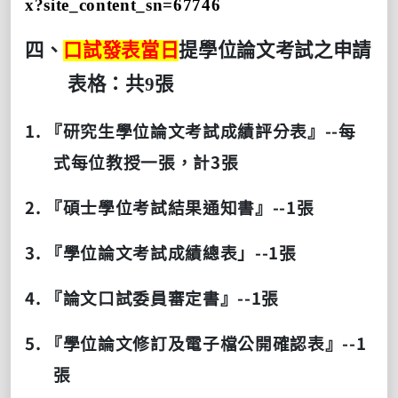
x?site_content_sn=67746
四、
口試發表當日
提學位論文考試之申請
表格：共
9
張
1.
--
『研究生學位論文考試成績評分表』
每
3
式每位教授一張，計
張
2.
--1
『碩士學位考試結果通知書』
張
3.
--1
『學位論文考試成績總表」
張
4.
--1
『論文口試委員審定書』
張
5.
--1
『學位論文修訂及電子檔公開確認表』
張