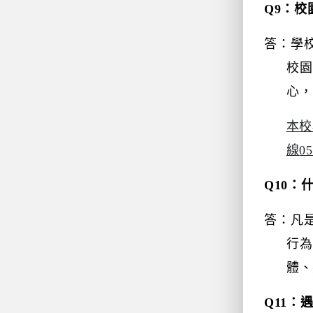
Q9
：校
答：學
校園
心，
本校
線
05
Q10
：
答：凡
行
體、
Q11
：