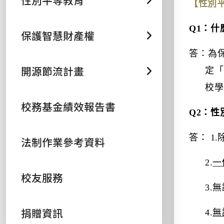
性別平等教育
【性別
Q1
：什
保護智慧財產權
答：為
開源節流計畫
定「
校學
校務基金績效報告書
Q2
：性
答：
1.
法制作業參考資料
2.
一
校友服務
3.
無
捐贈資訊
4.
無