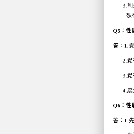
3.
利
殊
Q5
：性
答：
1.
2.
覺
3.
覺
4.
感
Q6
：性
答：
1.