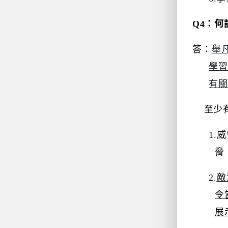
Q4
：何
答：
舉
學習
有關
至少
1.
威
脅
2.
敵
令
展