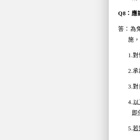
Q8
：應
答：為
施，
1.
對
2.
承
3.
對
4.
以
即
5.
若