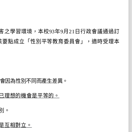
害之學習環境，本校
93
年
9
月
21
日行政會議通過訂
該要點成立「性別平等教育委員會」，適時受理本
會因為性別不同而產生差異。
己理想的機會是平等的。
別。
是互相對立。