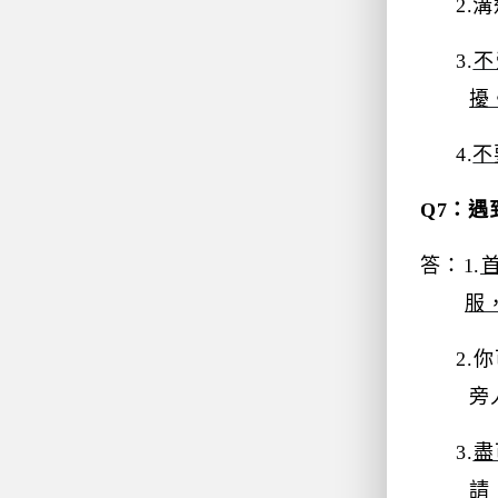
2.
溝
3.
不
擾
4.
不
Q7
：遇
答：
1.
服
2.
你
旁
3.
盡
請