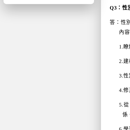
Q3
：性
答：性
內容
1.
瞭
2.
建
3.
性
4.
修
5.
從
係
6.
學