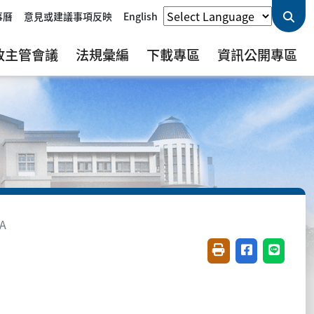
事曆
意見或建議事項反映
English
政主管會議
法規彙編
下載專區
資訊公開專區
A
友善列印(開新視窗)
分享至臉書(開
分享至 L