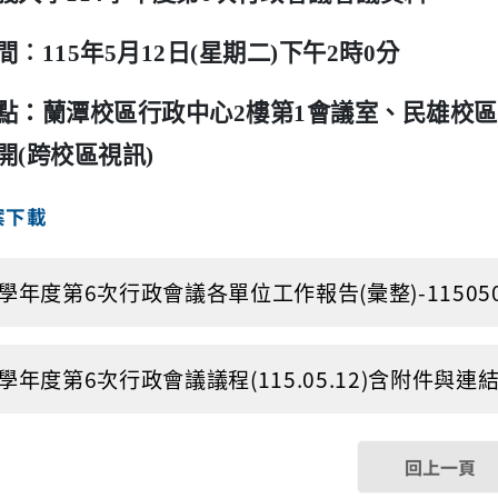
間︰
115
年5月12日
(
星期二
)下
午2時0分
點：蘭潭校區行政中心
2
樓第
1
會議室、民雄校區
開
(跨校區
視訊
)
案下載
4學年度第6次行政會議各單位工作報告(彙整)-1150508.p
4學年度第6次行政會議議程(115.05.12)含附件與連結.pd
回上一頁