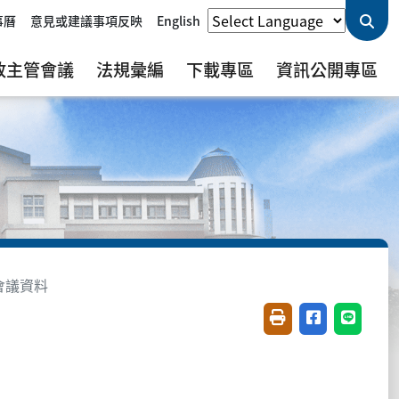
事曆
意見或建議事項反映
English
政主管會議
法規彙編
下載專區
資訊公開專區
會議資料
友善列印(開新視窗)
分享至臉書(開
分享至 L