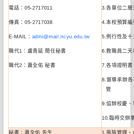
電話：
05-2717011
3.
各單位二層
傳真：
05-2717038
4.
本校預算編
E-MAIL
：
admi@mail.ncyu.edu.tw
5.
例行性及十
職代
1
：盧青延 簡任秘書
6.
教職員二天
職代
2
：蕭全佑 秘書
7.
各項證明書
8.
督導承辦各
管
9.
協辦校慶、
10.
臨時交辦
秘書：
蕭全佑 先生
1.
風險管理、