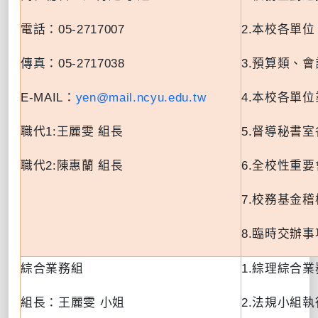
電話：
05-2717007
2.
本校各單位
傳真：
05-2717038
3.
預算類、會
E-MAIL
：
yen@mail.ncyu.edu.tw
4.
本校各單位
職代
1:王麗雯
組長
5.
督導秘書室
職代
2:陳惠蘭
組長
6.
全校性重要
7.
校務基金稽
8.
臨時交辦事
綜合業務組
1.
綜理綜合業
組長：王麗雯 小姐
2.
法規小組執