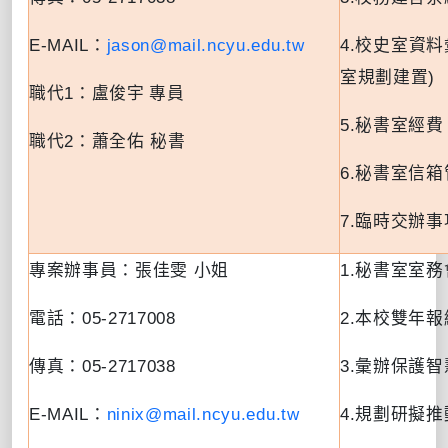
E-MAIL
：
jason@mail.ncyu.edu.tw
4.
校史室資料
室規劃建置
)
盧俊宇 專員
職代
1
：
5.
秘書室經費
職代
2
：蕭全佑 秘書
6.
秘書室信箱
7.
臨時交辦事
專案辦事員：張佳雯 小姐
1.
秘書室室務
電話：
05-2717008
2.
本校雙年報
傳真：
05-2717038
3.
彙辦保護智
E-MAIL
：
ninix@mail.ncyu.edu.tw
4.
規劃研擬推