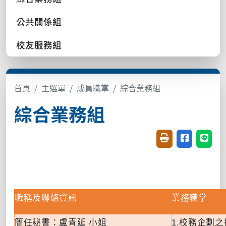
公共關係組
校友服務組
首頁
主選單
成員職掌
綜合業務組
綜合業務組
友善列印(開新視窗
分享至臉書(
分享至
職稱及聯絡資訊
業務職掌
簡任秘書：盧青延 小姐
1.
校務企劃之