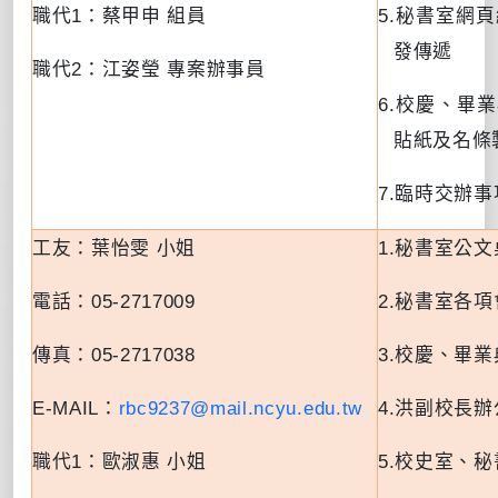
職代
1
：蔡甲申 組員
5.
秘書室網頁
發傳遞
職代
2
：江姿瑩 專案辦事員
6.
校慶、畢業
貼紙及名條
7.
臨時交辦事
工友：葉怡雯 小姐
1.
秘書室公文
電話：
05-2717009
2.
秘書室各項
傳真：
05-2717038
3.
校慶、畢業
E-MAIL
：
rbc9237@mail.ncyu.edu.tw
4.
洪副校長辦
職代
1
：歐淑惠 小姐
5.
校史室、秘