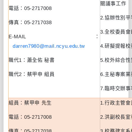
關議事工作
電話：
05-2717008
2.
協辦性別平
傳真：
05-2717038
3.
全校委員會
E-MAIL
：
darren7980@mail.ncyu.edu.tw
4.
研擬提報校
職代
1
：蕭全佑 秘書
5.
校外綜合性
職代
2
：蔡甲申 組員
6.
主秘專案業
7.
臨時交辦事
組員：蔡甲申
先生
1.
行政主管會
電話：
05-2717008
2.
洪副校長室
傳真：
05-2717038
3.
校務建言系