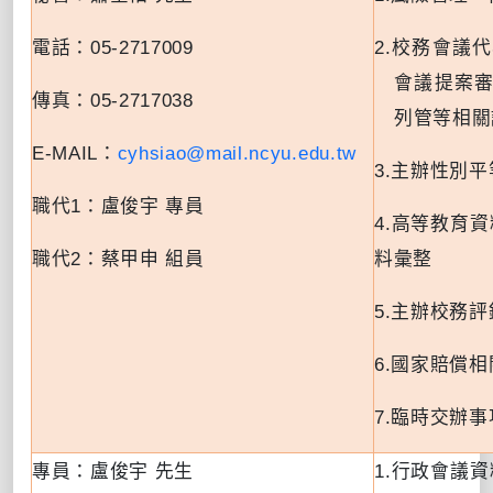
電話：
05-2717009
2.
校務會議代
會議提案
傳真：
05-2717038
列管等相關
E-MAIL
：
cyhsiao@mail.ncyu.edu.tw
3.
主辦性別平
職代
1
：
盧俊宇 專員
4.
高等教育資
職代
2
：
蔡甲申 組員
料彙整
5.
主辦校務評
6.
國家賠償相
7.
臨時交辦事
專員：盧俊宇 先生
1.
行政會議資