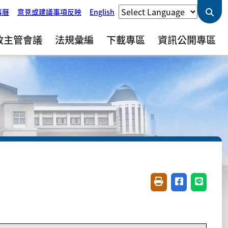
事曆
意見或建議事項反映
English
政主管會議
法規彙編
下載專區
資訊公開專區
友善列印(開新視窗)
分享至臉書(開
分享至 L