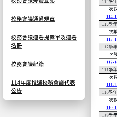
校務會議旁聽登記
114
學
次
114-1
校務會議通過規章
113
學
次
校務會議連署提案單及連署
113-1
名冊
112
學
次
校務會議紀錄
112-1
111
學
次
114年度推選校務會議代表
111-1
公告
110
學
次
110-1
119
學