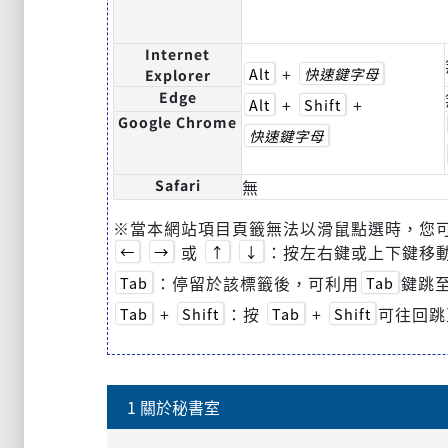
Internet
+
Alt
快速鍵字母
Explorer
Edge
+
+
Alt
Shift
Google Chrome
快速鍵字母
Safari
無
※當本網站項目頁籤無法以滑鼠點選時，您
或
：按左右鍵或上下鍵移
←
→
↑
↓
：停留於該標籤後，可利用
鍵跳至
Tab
Tab
+
：按
+
可往回跳
Tab
Shift
Tab
Shift
1 關於秘書室