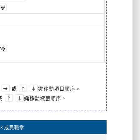
母
字母
或
鍵移動項目順序。
→
↑
↓
或
鍵移動標籤順序。
↑
↓
3 成員職掌