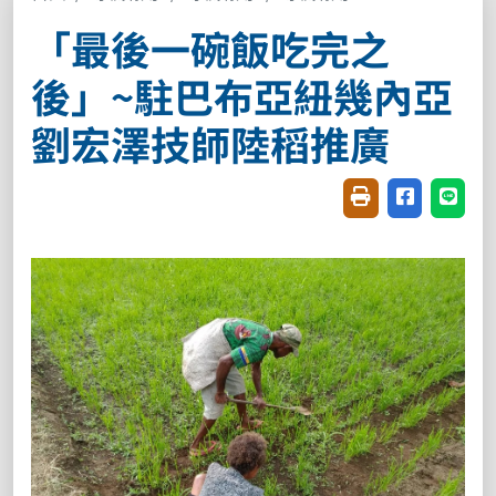
「最後一碗飯吃完之
後」~駐巴布亞紐幾內亞
劉宏澤技師陸稻推廣
友善列印(開新視窗
分享至臉書(
分享至