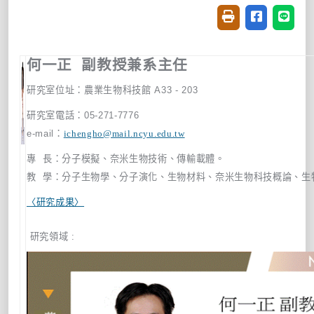
友善列印(開新視窗
分享至臉書(
分享至
何一正
副教授兼系主任
研究室位址：
農業生物科技館
A33 - 203
研究室電話：
05-271-7776
e-mail
：
ichengho@mail.ncyu.edu.tw
專 長：分子模擬、奈米生物技術、傳輸載體。
教 學：分子生物學、分子演化、生物材料、奈米生物科技概論、生
〈研究成果〉
研究領域 :