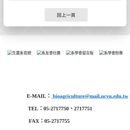
回上一頁
E-MAIL：
bioagriculture@mail.ncyu.edu.tw
TEL：05-2717750、2717751
FAX：05-2717755