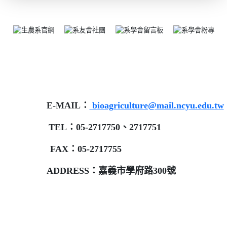
E-MAIL：
bioagriculture@mail.ncyu.edu.tw
TEL：05-2717750、2717751
FAX：05-2717755
ADDRESS：嘉義市學府路300號