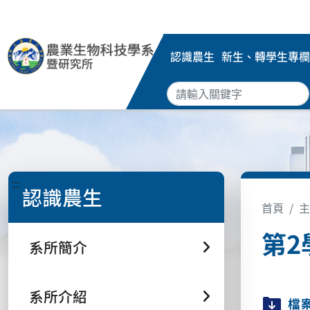
認識農生
新生、轉學生專欄
:::
認識農生
首頁
主
第2
系所簡介
系所介紹
檔