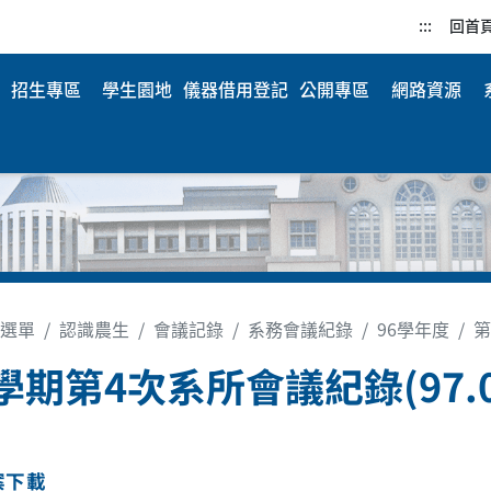
:::
回首
招生專區
學生園地
儀器借用登記
公開專區
網路資源
選單
認識農生
會議記錄
系務會議紀錄
96學年度
第
學期第4次系所會議紀錄(97.07
案下載