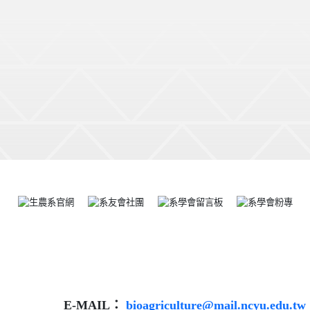
E-MAIL：
bioagriculture@mail.ncyu.edu.tw