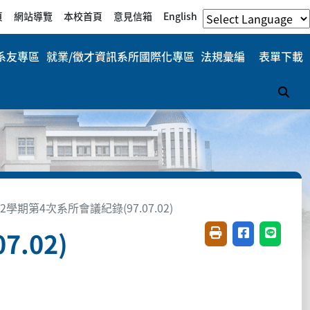
頁
網站導覽
本校首頁
意見信箱
English
系友專區
就業/徵才資訊
系所國際化專區
法規彙編
表單下載
搜
2學期第4次系所會議紀錄(97.07.02)
.02)
友善列印(開新視窗)
分享至臉書(開
分享至 L