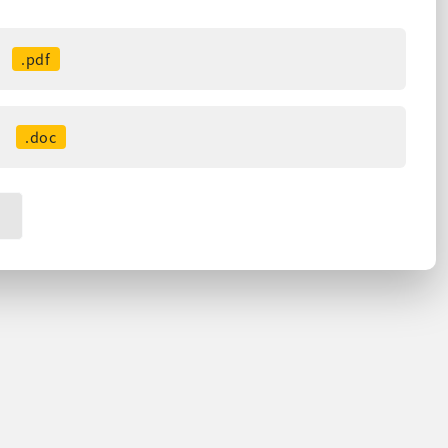
.pdf
.doc