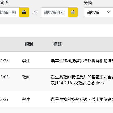
期範圍
分類
日期範圍結束
至
日期範圍開始
日期範圍結束
類別
標題
04/28
學生
農業生物科技學系校外實習相關法規(
03/03
教師
農生系教師聘任及升等審查細則含
表)114.2.18_校教評通過.docx
03/27
學生
農業生物科技學系碩、博士學位論