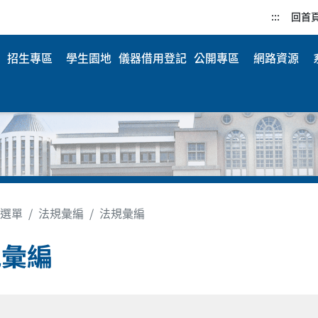
:::
回首
招生專區
學生園地
儀器借用登記
公開專區
網路資源
選單
法規彙編
法規彙編
規彙編