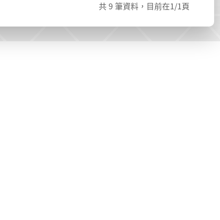
共
9
筆資料，目前在
1
/1頁