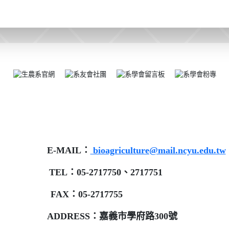
E-MAIL：
bioagriculture@mail.ncyu.edu.tw
TEL：05-2717750、2717751
FAX：05-2717755
ADDRESS：嘉義市學府路300號