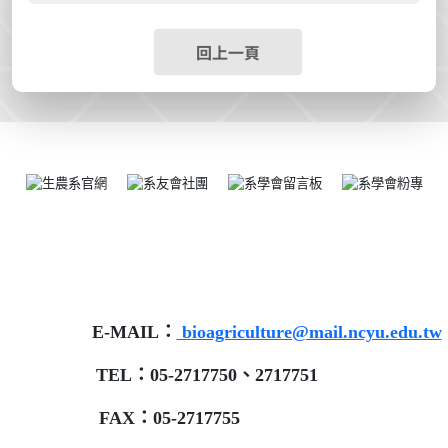
回上一頁
E-MAIL：
bioagriculture@mail.ncyu.edu.tw
TEL：05-2717750、2717751
FAX：05-2717755