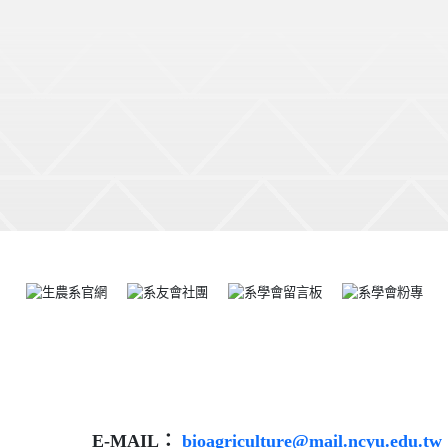
E-MAIL：
bioagriculture@mail.ncyu.edu.tw