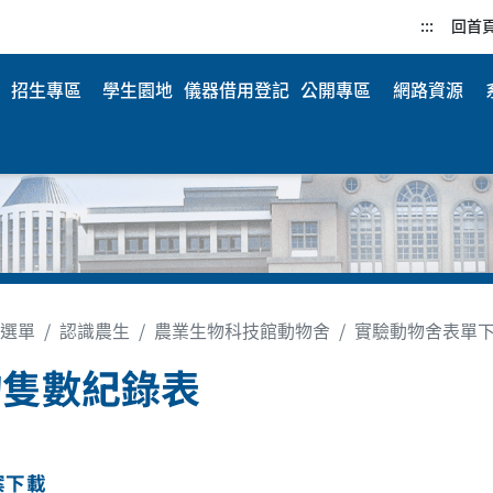
:::
回首
招生專區
學生園地
儀器借用登記
公開專區
網路資源
選單
認識農生
農業生物科技館動物舍
實驗動物舍表單
物隻數紀錄表
案下載