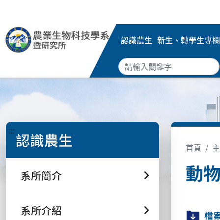
認識農生
新生、轉學生專欄
:::
認識農生
首頁
主
動
系所簡介
系所介紹
檔