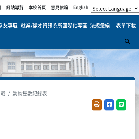
頁
網站導覽
本校首頁
意見信箱
English
系友專區
就業/徵才資訊
系所國際化專區
法規彙編
表單下載
搜
下載
動物隻數紀錄表
友善列印(開新視窗)
分享至臉書(開
分享至 L